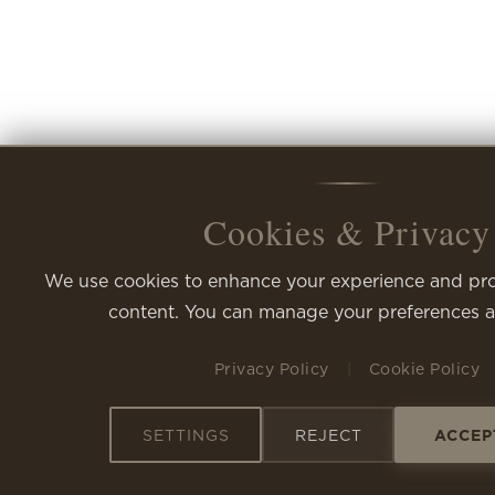
Cookies & Privacy
Cookies & Privacy
We use cookies to enhance your experience and pro
content. You can manage your preferences a
Privacy Policy
|
Cookie Policy
SETTINGS
REJECT
ACCEP