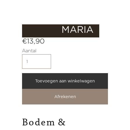
MARIA
€13,90
Aantal
Toevoegen aan winkelwagen
Afrekenen
Bodem
Bodem
&
&