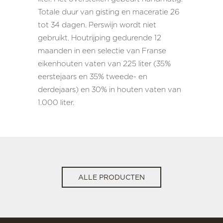
Totale duur van gisting en maceratie 26
tot 34 dagen. Perswijn wordt niet
gebruikt. Houtrijping gedurende 12
maanden in een selectie van Franse
eikenhouten vaten van 225 liter (35%
eerstejaars en 35% tweede- en
derdejaars) en 30% in houten vaten van
1.000 liter.
ALLE PRODUCTEN