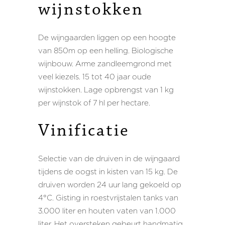
wijnstokken
wijnstokken
De wijngaarden liggen op een hoogte
van 850m op een helling. Biologische
wijnbouw. Arme zandleemgrond met
veel kiezels. 15 tot 40 jaar oude
wijnstokken. Lage opbrengst van 1 kg
per wijnstok of 7 hl per hectare.
Vinificatie
Vinificatie
Selectie van de druiven in de wijngaard
tijdens de oogst in kisten van 15 kg. De
druiven worden 24 uur lang gekoeld op
4°C. Gisting in roestvrijstalen tanks van
3.000 liter en houten vaten van 1.000
liter. Het oversteken gebeurt handmatig.