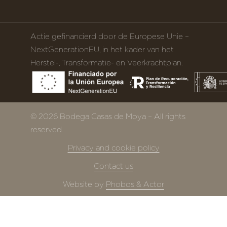
Actie gefinancierd door de Europese Unie –
NextGenerationEU, in het kader van het
Herstel-, Transformatie- en Veerkrachtplan.
© 2026 Bodega Casas de Moya – All rights
reserved.
Privacy and cookie policy
Contact us
Website by
Phobos & Actor