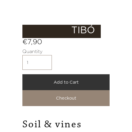
TIBÓ
€7,90
Quantity
Add to Cart
Checkout
Soil
Soil
&
&
vines
vines